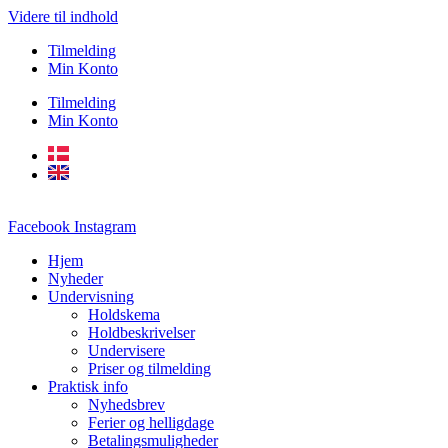
Videre til indhold
Tilmelding
Min Konto
Tilmelding
Min Konto
Facebook
Instagram
Hjem
Nyheder
Undervisning
Holdskema
Holdbeskrivelser
Undervisere
Priser og tilmelding
Praktisk info
Nyhedsbrev
Ferier og helligdage
Betalingsmuligheder