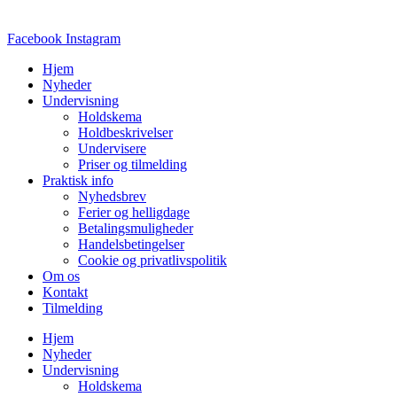
Facebook
Instagram
Hjem
Nyheder
Undervisning
Holdskema
Holdbeskrivelser
Undervisere
Priser og tilmelding
Praktisk info
Nyhedsbrev
Ferier og helligdage
Betalingsmuligheder
Handelsbetingelser
Cookie og privatlivspolitik
Om os
Kontakt
Tilmelding
Hjem
Nyheder
Undervisning
Holdskema