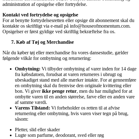
administration af opsigelse eller fortrydelse.
Kontakt ved fortrydelse og opsigelse
For at benytte fortrydelsesretten eller opsige dit abonnement skal du
kontakte os skriftligt via e-mail på info@houseofmomentum.com.
Opsigelser er først gyldige ved skriftlig bekræftelse fra os.
7. Køb af Tøj og Merchandise
Når du køber tøj eller merchandise fra vores dansestudie, gælder
følgende vilkår for ombytning og returnering:
Ombytning:
Vi tilbyder ombytning af varer inden for 14 dage
fra købsdatoen, forudsat at varen returneres i ubrugt og
ubeskadiget stand med alle mærker intakte. For at gennemføre
en ombytning skal du fremvise den originale kvittering eller
bon. Vi giver
ikke penge retur
, men du har mulighed for at
ombytte varen til en anden størrelse, farve eller en anden vare
af samme værdi.
Varens Tilstand:
Vi forbeholder os retten til at afvise
returnering eller ombytning, hvis varen viser tegn på brug,
såsom:
Pletter, slid eller skader
Lugte som parfume, deodorant, sved eller røg