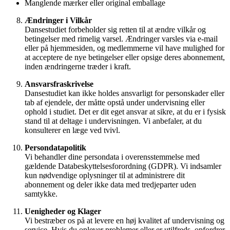
Manglende mærker eller original emballage
Ændringer i Vilkår
Dansestudiet forbeholder sig retten til at ændre vilkår og
betingelser med rimelig varsel. Ændringer varsles via e-mail
eller på hjemmesiden, og medlemmerne vil have mulighed for
at acceptere de nye betingelser eller opsige deres abonnement,
inden ændringerne træder i kraft.
Ansvarsfraskrivelse
Dansestudiet kan ikke holdes ansvarligt for personskader eller
tab af ejendele, der måtte opstå under undervisning eller
ophold i studiet. Det er dit eget ansvar at sikre, at du er i fysisk
stand til at deltage i undervisningen. Vi anbefaler, at du
konsulterer en læge ved tvivl.
Persondatapolitik
Vi behandler dine persondata i overensstemmelse med
gældende Databeskyttelsesforordning (GDPR). Vi indsamler
kun nødvendige oplysninger til at administrere dit
abonnement og deler ikke data med tredjeparter uden
samtykke.
Uenigheder og Klager
Vi bestræber os på at levere en høj kvalitet af undervisning og
service. Hvis du oplever problemer eller er utilfreds, opfordrer