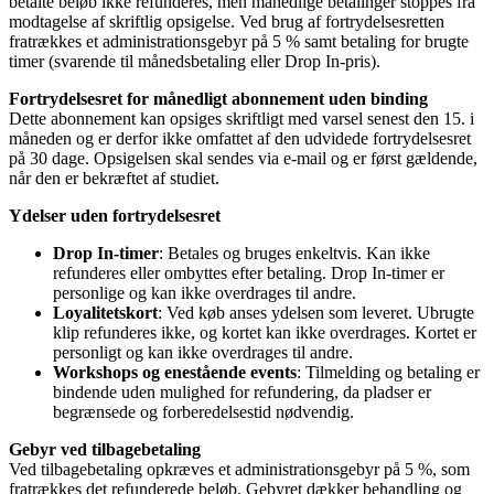
betalte beløb ikke refunderes, men månedlige betalinger stoppes fra
modtagelse af skriftlig opsigelse. Ved brug af fortrydelsesretten
fratrækkes et administrationsgebyr på 5 % samt betaling for brugte
timer (svarende til månedsbetaling eller Drop In-pris).
Fortrydelsesret for månedligt abonnement uden binding
Dette abonnement kan opsiges skriftligt med varsel senest den 15. i
måneden og er derfor ikke omfattet af den udvidede fortrydelsesret
på 30 dage. Opsigelsen skal sendes via e-mail og er først gældende,
når den er bekræftet af studiet.
Ydelser uden fortrydelsesret
Drop In-timer
: Betales og bruges enkeltvis. Kan ikke
refunderes eller ombyttes efter betaling. Drop In-timer er
personlige og kan ikke overdrages til andre.
Loyalitetskort
: Ved køb anses ydelsen som leveret. Ubrugte
klip refunderes ikke, og kortet kan ikke overdrages. Kortet er
personligt og kan ikke overdrages til andre.
Workshops og enestående events
: Tilmelding og betaling er
bindende uden mulighed for refundering, da pladser er
begrænsede og forberedelsestid nødvendig.
Gebyr ved tilbagebetaling
Ved tilbagebetaling opkræves et administrationsgebyr på 5 %, som
fratrækkes det refunderede beløb. Gebyret dækker behandling og