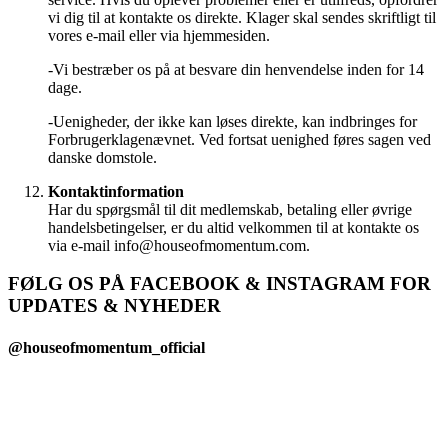
vi dig til at kontakte os direkte.
Klager skal sendes skriftligt til
vores e-mail eller via hjemmesiden.
-Vi bestræber os på at besvare din henvendelse inden for 14
dage.
-Uenigheder, der ikke kan løses direkte, kan indbringes for
Forbrugerklagenævnet. Ved fortsat uenighed føres sagen ved
danske domstole.
Kontaktinformation
Har du spørgsmål til dit medlemskab, betaling eller øvrige
handelsbetingelser, er du altid velkommen til at kontakte os
via e-mail info@houseofmomentum.com.
FØLG OS PÅ FACEBOOK & INSTAGRAM FOR
UPDATES & NYHEDER
@houseofmomentum_official