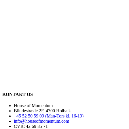
KONTAKT OS
House of Momentum
Blindestræde 2F, 4300 Holbæk
+45 52 50 59 09 (Man-Tors kl. 16-19)
info@houseofmomentum.com
CVR: 42 69 85 71