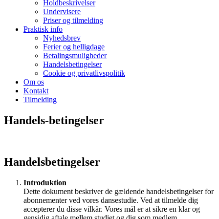
Holdbeskrivelser
Undervisere
Priser og tilmelding
Praktisk info
Nyhedsbrev
Ferier og helligdage
Betalingsmuligheder
Handelsbetingelser
Cookie og privatlivspolitik
Om os
Kontakt
Tilmelding
Handels-betingelser
Handelsbetingelser
Introduktion
Dette dokument beskriver de gældende handelsbetingelser for
abonnementer ved vores dansestudie. Ved at tilmelde dig
accepterer du disse vilkår. Vores mål er at sikre en klar og
gensidig aftale mellem studiet og dig som medlem.