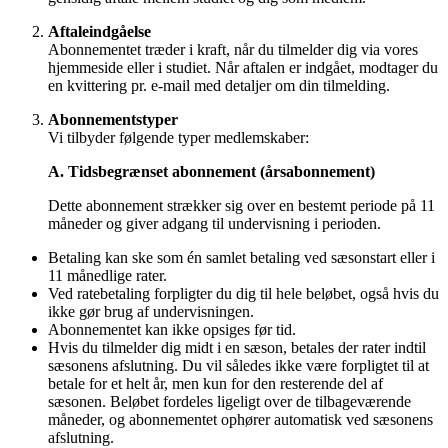
Aftaleindgåelse
Abonnementet træder i kraft, når du tilmelder dig via vores
hjemmeside eller i studiet. Når aftalen er indgået, modtager du
en kvittering pr. e-mail med detaljer om din tilmelding.
Abonnementstyper
Vi tilbyder følgende typer medlemskaber:
A. Tidsbegrænset abonnement (årsabonnement)
Dette abonnement strækker sig over en bestemt periode på 11
måneder og giver adgang til undervisning i perioden.
Betaling kan ske som én samlet betaling ved sæsonstart eller i
11 månedlige rater.
Ved ratebetaling forpligter du dig til hele beløbet, også hvis du
ikke gør brug af undervisningen.
Abonnementet kan ikke opsiges før tid.
Hvis du tilmelder dig midt i en sæson, betales der rater indtil
sæsonens afslutning. Du vil således ikke være forpligtet til at
betale for et helt år, men kun for den resterende del af
sæsonen. Beløbet fordeles ligeligt over de tilbageværende
måneder, og abonnementet ophører automatisk ved sæsonens
afslutning.