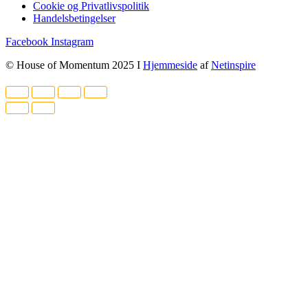
Cookie og Privatlivspolitik
Handelsbetingelser
Facebook
Instagram
© House of Momentum 2025 I
Hjemmeside
af
Netinspire