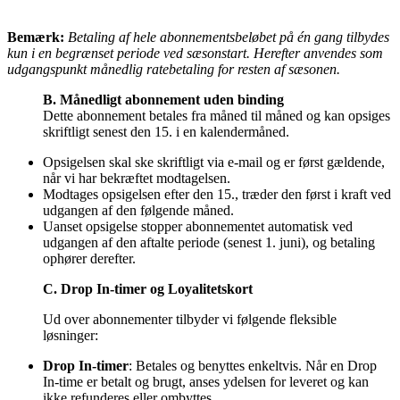
Bemærk:
Betaling af hele abonnementsbeløbet på én gang tilbydes
kun i en begrænset periode ved sæsonstart. Herefter anvendes som
udgangspunkt månedlig ratebetaling for resten af sæsonen.
B. Månedligt abonnement uden binding
Dette abonnement betales fra måned til måned og kan opsiges
skriftligt senest den 15. i en kalendermåned.
Opsigelsen skal ske skriftligt via e-mail og er først gældende,
når vi har bekræftet modtagelsen.
Modtages opsigelsen efter den 15., træder den først i kraft ved
udgangen af den følgende måned.
Uanset opsigelse stopper abonnementet automatisk ved
udgangen af den aftalte periode (senest 1. juni), og betaling
ophører derefter.
C. Drop In-timer og Loyalitetskort
Ud over abonnementer tilbyder vi følgende fleksible
løsninger:
Drop In-timer
: Betales og benyttes enkeltvis. Når en Drop
In-time er betalt og brugt, anses ydelsen for leveret og kan
ikke refunderes eller ombyttes.