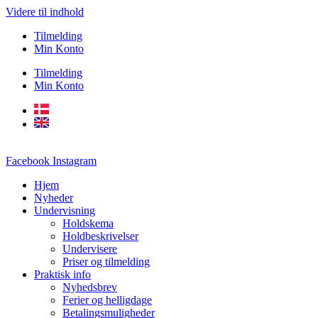
Videre til indhold
Tilmelding
Min Konto
Tilmelding
Min Konto
Facebook
Instagram
Hjem
Nyheder
Undervisning
Holdskema
Holdbeskrivelser
Undervisere
Priser og tilmelding
Praktisk info
Nyhedsbrev
Ferier og helligdage
Betalingsmuligheder