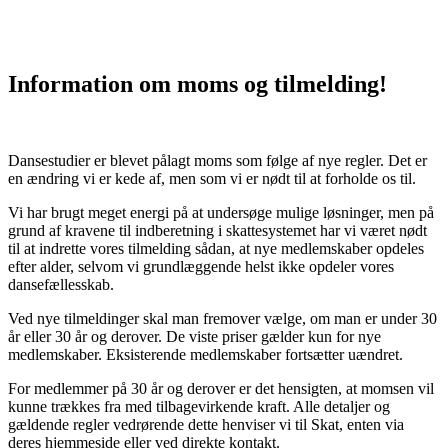
Information om moms og tilmelding!
Dansestudier er blevet pålagt moms som følge af nye regler. Det er
en ændring vi er kede af, men som vi er nødt til at forholde os til.
Vi har brugt meget energi på at undersøge mulige løsninger, men på
grund af kravene til indberetning i skattesystemet har vi været nødt
til at indrette vores tilmelding sådan, at nye medlemskaber opdeles
efter alder, selvom vi grundlæggende helst ikke opdeler vores
dansefællesskab.
Ved nye tilmeldinger skal man fremover vælge, om man er under 30
år eller 30 år og derover. De viste priser gælder kun for nye
medlemskaber. Eksisterende medlemskaber fortsætter uændret.
For medlemmer på 30 år og derover er det hensigten, at momsen vil
kunne trækkes fra med tilbagevirkende kraft. Alle detaljer og
gældende regler vedrørende dette henviser vi til Skat, enten via
deres hjemmeside eller ved direkte kontakt.