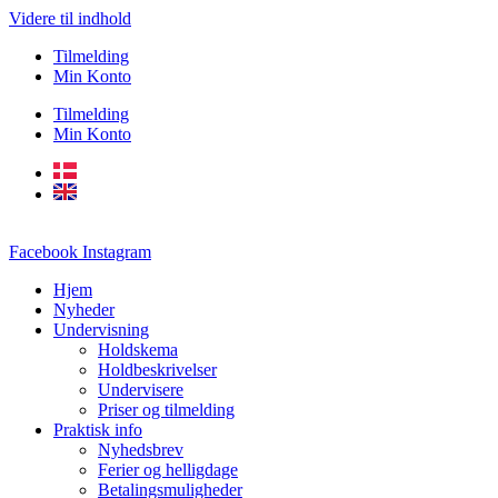
Videre til indhold
Tilmelding
Min Konto
Tilmelding
Min Konto
Facebook
Instagram
Hjem
Nyheder
Undervisning
Holdskema
Holdbeskrivelser
Undervisere
Priser og tilmelding
Praktisk info
Nyhedsbrev
Ferier og helligdage
Betalingsmuligheder